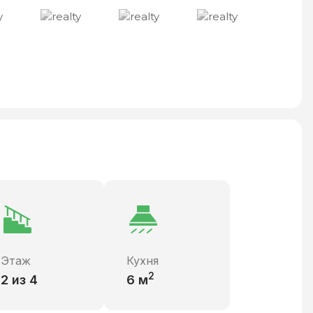
Этаж
Кухня
2
2 из 4
6
м