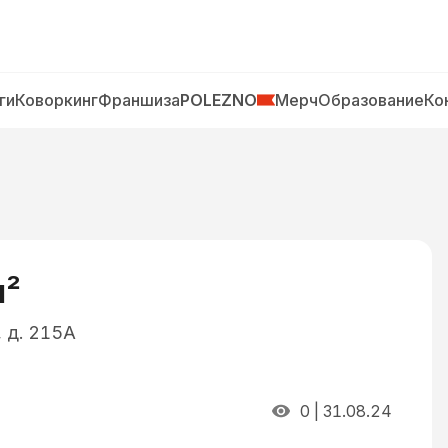
ги
Коворкинг
Франшиза
POLEZNO
Мерч
Образование
Ко
м²
, д. 215А
0
|
31.08.24